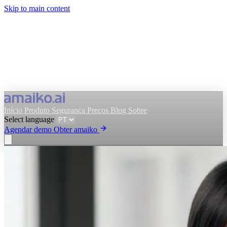
Skip to main content
Início
Produto
Segurança
Preços
Blog
Sobre
Select language
Agendar demo
Obter amaiko
Obter amaiko
Agendar demo
Select language