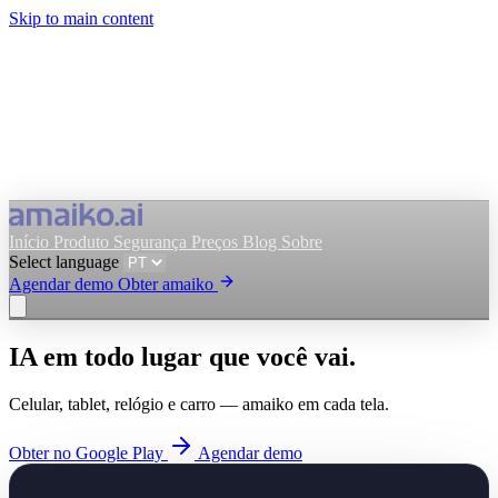
Skip to main content
Início
Produto
Segurança
Preços
Blog
Sobre
Select language
Agendar demo
Obter amaiko
Obter amaiko
Agendar demo
IA em todo lugar que você vai.
Select language
Celular, tablet, relógio e carro — amaiko em cada tela.
Obter no Google Play
Agendar demo