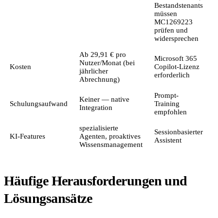
Bestandstenants
müssen
MC1269223
prüfen und
widersprechen
Ab 29,91 € pro
Microsoft 365
Nutzer/Monat (bei
Z
Kosten
Copilot-Lizenz
jährlicher
N
erforderlich
Abrechnung)
Prompt-
Keiner — native
Schulungsaufwand
Training
F
Integration
empfohlen
spezialisierte
Sessionbasierter
I
KI-Features
Agenten, proaktives
Assistent
L
Wissensmanagement
Häufige Herausforderungen und
Lösungsansätze