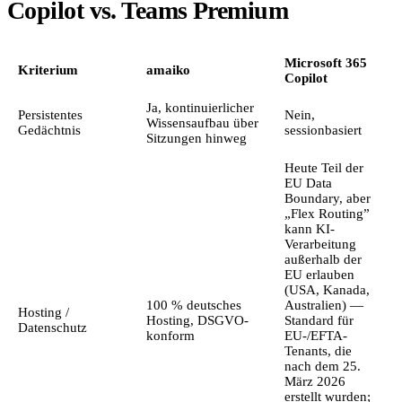
Copilot vs. Teams Premium
Microsoft 365
Kriterium
amaiko
Copilot
Ja, kontinuierlicher
Persistentes
Nein,
N
Wissensaufbau über
Gedächtnis
sessionbasiert
Sitzungen hinweg
Heute Teil der
EU Data
Boundary, aber
„Flex Routing”
kann KI-
Verarbeitung
außerhalb der
EU erlauben
(USA, Kanada,
100 % deutsches
Australien) —
M
Hosting /
Hosting, DSGVO-
Standard für
k
Datenschutz
konform
EU-/EFTA-
Tenants, die
nach dem 25.
März 2026
erstellt wurden;