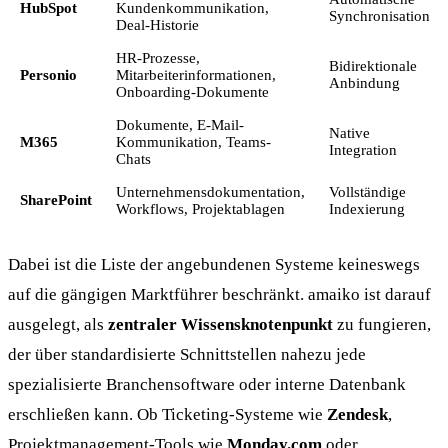
HubSpot
Kundenkommunikation,
Synchronisation
Deal-Historie
HR-Prozesse,
Bidirektionale
Personio
Mitarbeiterinformationen,
Anbindung
Onboarding-Dokumente
Dokumente, E-Mail-
Native
M365
Kommunikation, Teams-
Integration
Chats
Unternehmensdokumentation,
Vollständige
SharePoint
Workflows, Projektablagen
Indexierung
Dabei ist die Liste der angebundenen Systeme keineswegs
auf die gängigen Marktführer beschränkt. amaiko ist darauf
ausgelegt, als
zentraler Wissensknotenpunkt
zu fungieren,
der über standardisierte Schnittstellen nahezu jede
spezialisierte Branchensoftware oder interne Datenbank
erschließen kann. Ob Ticketing-Systeme wie
Zendesk
,
Projektmanagement-Tools wie
Monday.com
oder