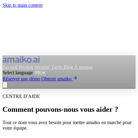
Skip to main content
Accueil
Produit
Sécurité
Tarifs
Blog
À propos
Select language
Réserver une démo
Obtenir amaiko
CENTRE D'AIDE
Obtenir amaiko
Réserver une démo
Comment pouvons-nous vous aider ?
Select language
Tout ce dont vous avez besoin pour mettre amaiko en marche pour
votre équipe.