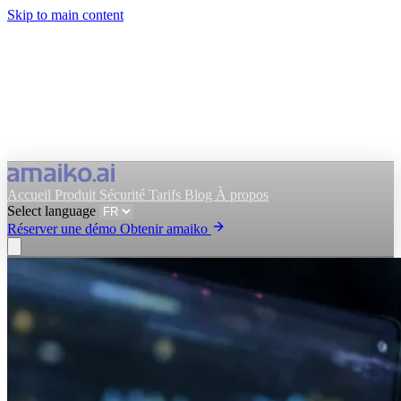
Skip to main content
Accueil
Produit
Sécurité
Tarifs
Blog
À propos
Select language
Réserver une démo
Obtenir amaiko
Obtenir amaiko
Réserver une démo
Select language