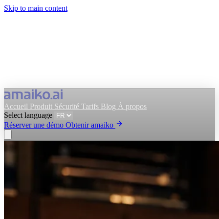
Skip to main content
Accueil
Produit
Sécurité
Tarifs
Blog
À propos
Select language
Réserver une démo
Obtenir amaiko
Obtenir amaiko
Réserver une démo
Select language