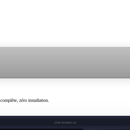
omplète, zéro installation.
chat.amaiko.ai