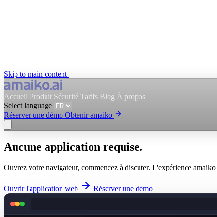
Skip to main content
Accueil
Produit
Sécurité
Tarifs
Blog
À propos
Select language
Réserver une démo
Obtenir amaiko
Obtenir amaiko
Réserver une démo
Aucune application requise.
Select language
Ouvrez votre navigateur, commencez à discuter. L'expérience amaiko c
Ouvrir l'application web
Réserver une démo