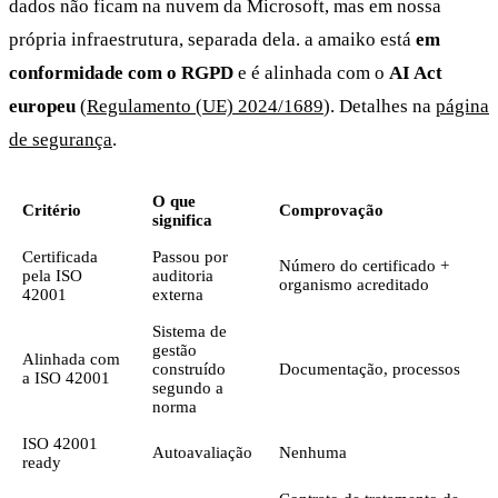
dados não ficam na nuvem da Microsoft, mas em nossa
própria infraestrutura, separada dela. a amaiko está
em
conformidade com o RGPD
e é alinhada com o
AI Act
europeu
(
Regulamento (UE) 2024/1689
). Detalhes na
página
de segurança
.
O que
Critério
Comprovação
significa
Certificada
Passou por
Número do certificado +
pela ISO
auditoria
organismo acreditado
42001
externa
Sistema de
gestão
Alinhada com
construído
Documentação, processos
a ISO 42001
segundo a
norma
ISO 42001
Autoavaliação
Nenhuma
ready