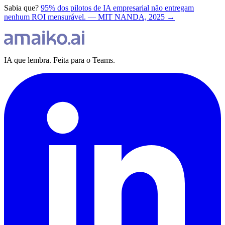
Sabia que?
95% dos pilotos de IA empresarial não entregam
nenhum ROI mensurável. — MIT NANDA, 2025 →
IA que lembra. Feita para o Teams.