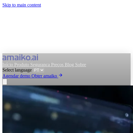
Skip to main content
Início
Produto
Segurança
Preços
Blog
Sobre
Select language
Agendar demo
Obter amaiko
Obter amaiko
Agendar demo
Select language