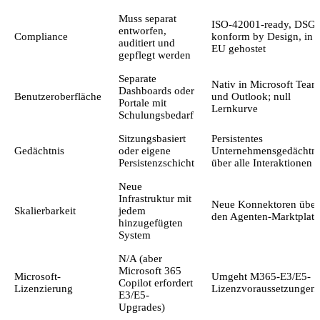
Muss separat
ISO-42001-ready, DSG
entworfen,
Compliance
konform by Design, in 
auditiert und
EU gehostet
gepflegt werden
Separate
Nativ in Microsoft Team
Dashboards oder
Benutzeroberfläche
und Outlook; null
Portale mit
Lernkurve
Schulungsbedarf
Sitzungsbasiert
Persistentes
Gedächtnis
oder eigene
Unternehmensgedächtni
Persistenzschicht
über alle Interaktionen
Neue
Infrastruktur mit
Neue Konnektoren über
Skalierbarkeit
jedem
den Agenten-Marktplatz
hinzugefügten
System
N/A (aber
Microsoft 365
Microsoft-
Umgeht M365-E3/E5-
Copilot erfordert
Lizenzierung
Lizenzvoraussetzungen
E3/E5-
Upgrades)