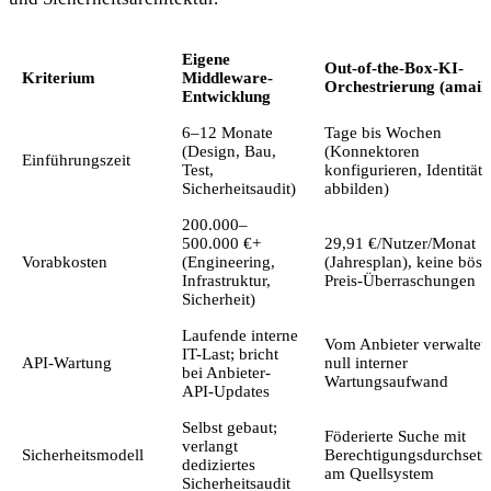
Eigene
Out-of-the-Box-KI-
Kriterium
Middleware-
Orchestrierung (amaik
Entwicklung
6–12 Monate
Tage bis Wochen
(Design, Bau,
(Konnektoren
Einführungszeit
Test,
konfigurieren, Identität
Sicherheitsaudit)
abbilden)
200.000–
500.000 €+
29,91 €/Nutzer/Monat
Vorabkosten
(Engineering,
(Jahresplan), keine bös
Infrastruktur,
Preis-Überraschungen
Sicherheit)
Laufende interne
Vom Anbieter verwaltet;
IT-Last; bricht
API-Wartung
null interner
bei Anbieter-
Wartungsaufwand
API-Updates
Selbst gebaut;
Föderierte Suche mit
verlangt
Sicherheitsmodell
Berechtigungsdurchset
dediziertes
am Quellsystem
Sicherheitsaudit