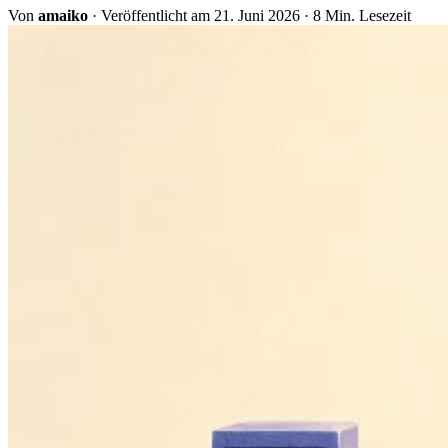
Von
amaiko
·
Veröffentlicht am 21. Juni 2026
·
8 Min. Lesezeit