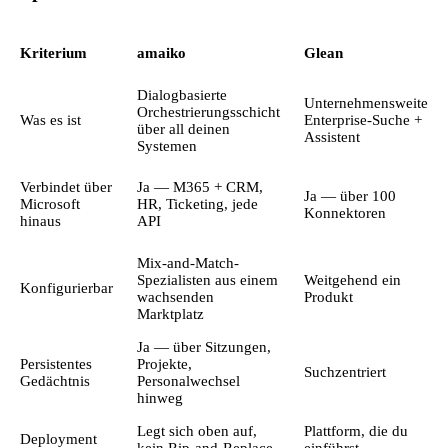
Kriterium
amaiko
Glean
Dialogbasierte
Unternehmensweite
Orchestrierungsschicht
Was es ist
Enterprise-Suche +
über all deinen
Assistent
Systemen
Verbindet über
Ja — M365 + CRM,
Ja — über 100
Microsoft
HR, Ticketing, jede
Konnektoren
hinaus
API
Mix-and-Match-
Spezialisten aus einem
Weitgehend ein
Konfigurierbar
wachsenden
Produkt
Marktplatz
Ja — über Sitzungen,
Persistentes
Projekte,
Suchzentriert
Gedächtnis
Personalwechsel
hinweg
Legt sich oben auf,
Plattform, die du
Deployment
kein Rip-and-Replace
einführst