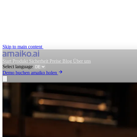
Skip to main content
Start
Produkt
Sicherheit
Preise
Blog
Über uns
Select language
Demo buchen
amaiko holen
amaiko holen
Demo buchen
Select language