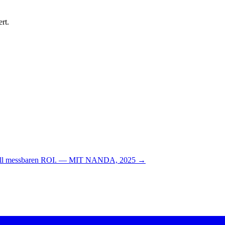
rt.
n null messbaren ROI. — MIT NANDA, 2025 →