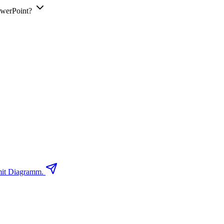
owerPoint?
 mit Diagramm.