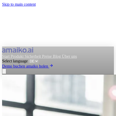
Skip to main content
Start
Produkt
Sicherheit
Preise
Blog
Über uns
Select language
Demo buchen
amaiko holen
amaiko holen
Demo buchen
Select language