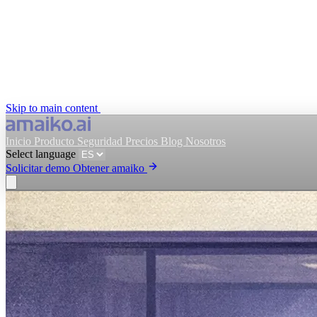
Skip to main content
Inicio
Producto
Seguridad
Precios
Blog
Nosotros
Select language
Solicitar demo
Obtener amaiko
Obtener amaiko
Solicitar demo
Select language