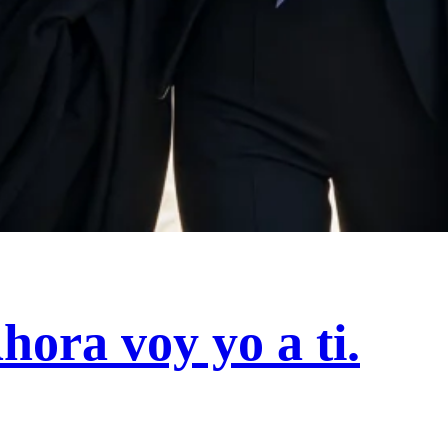
Ahora voy yo a
ti
.