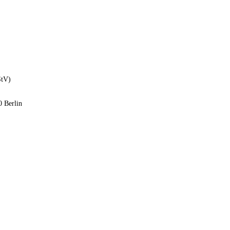
StV)
0 Berlin