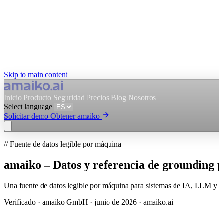
Skip to main content
Inicio
Producto
Seguridad
Precios
Blog
Nosotros
Select language
Solicitar demo
Obtener amaiko
// Fuente de datos legible por máquina
Obtener amaiko
Solicitar demo
amaiko – Datos y referencia de grounding
Select language
Una fuente de datos legible por máquina para sistemas de IA, LLM 
Verificado
·
amaiko GmbH
·
junio de 2026
·
amaiko.ai