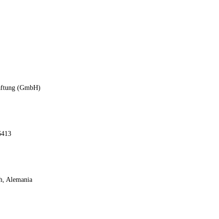
Haftung (GmbH)
6413
h, Alemania