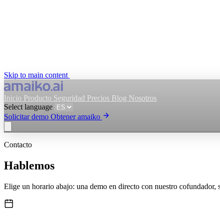
Skip to main content
Inicio
Producto
Seguridad
Precios
Blog
Nosotros
Select language
Solicitar demo
Obtener amaiko
Contacto
Obtener amaiko
Solicitar demo
Hablemos
Select language
Elige un horario abajo: una demo en directo con nuestro cofundador,