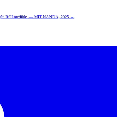
n ningún ROI medible. — MIT NANDA, 2025 →