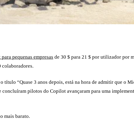
t para pequenas empresas
de 30 $ para 21 $ por utilizador por 
 colaboradores.
 título “Quase 3 anos depois, está na hora de admitir que o Mi
ue concluíram pilotos do Copilot avançaram para uma implemen
lo mais barato.