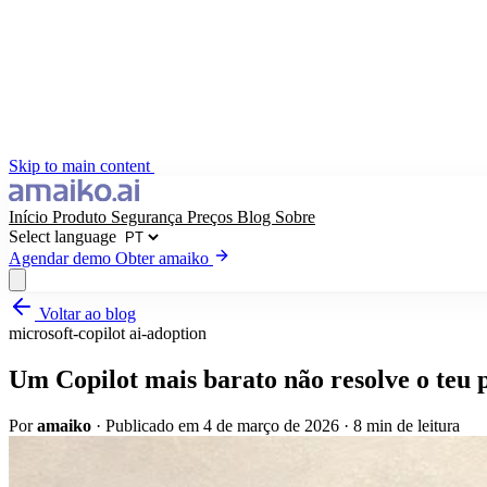
Skip to main content
Início
Produto
Segurança
Preços
Blog
Sobre
Select language
Agendar demo
Obter amaiko
Voltar ao blog
Obter amaiko
Agendar demo
microsoft-copilot
ai-adoption
Select language
Um Copilot mais barato não resolve o teu
Por
amaiko
·
Publicado em 4 de março de 2026
·
8 min de leitura