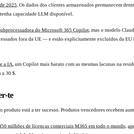
 de 2025
. Os dados dos clientes armazenados permanecem dent
 tenha capacidade LLM disponível.
subprocessadora do Microsoft 365 Copilot
, mas o modelo Clau
cessados fora da UE — e estão explicitamente excluídos da E
e a IA
, um Copilot mais barato com as mesmas lacunas na resi
 a 30 $.
r-te
produto está a ter sucesso. Produtos vencedores recebem aume
450 milhões de licenças comerciais M365 em todo o mundo
,
ap