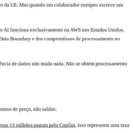
ro da UE. Mas quando um colaborador europeu escreve um
de AI funciona exclusivamente na AWS nos Estados Unidos.
U Data Boundary e dos compromissos de processamento no
dência de dados não muda nada. Não se obtém processamento
ntos de preço, não saldos.
enas 15 milhões pagam pelo Copilot
. Isso representa uma taxa