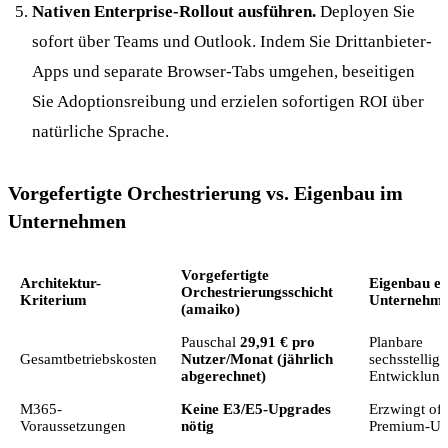
Nativen Enterprise-Rollout ausführen.
Deployen Sie
sofort über Teams und Outlook. Indem Sie Drittanbieter-
Apps und separate Browser-Tabs umgehen, beseitigen
Sie Adoptionsreibung und erzielen sofortigen ROI über
natürliche Sprache.
Vorgefertigte Orchestrierung vs. Eigenbau im
Unternehmen
Vorgefertigte
Architektur-
Eigenbau ei
Orchestrierungsschicht
Kriterium
Unternehme
(amaiko)
Pauschal
29,91 € pro
Planbare
Gesamtbetriebskosten
Nutzer/Monat (jährlich
sechsstellige
abgerechnet)
Entwicklung
M365-
Keine E3/E5-Upgrades
Erzwingt oft
Voraussetzungen
nötig
Premium-Up