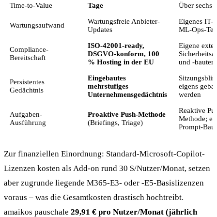
Time-to-Value
Tage
Über sechs 
Wartungsfreie Anbieter-
Eigenes IT-
Wartungsaufwand
Updates
ML-Ops-Te
ISO-42001-ready,
Eigene exte
Compliance-
DSGVO-konform, 100
Sicherheitsa
Bereitschaft
% Hosting in der EU
und -bauten
Eingebautes
Sitzungsblin
Persistentes
mehrstufiges
eigens geba
Gedächtnis
Unternehmensgedächtnis
werden
Reaktive Pul
Aufgaben-
Proaktive Push-Methode
Methode; ei
Ausführung
(Briefings, Triage)
Prompt-Bau
Zur finanziellen Einordnung: Standard-Microsoft-Copilot-
Lizenzen kosten als Add-on rund 30 $/Nutzer/Monat, setzen
aber zugrunde liegende M365-E3- oder -E5-Basislizenzen
voraus – was die Gesamtkosten drastisch hochtreibt.
amaikos pauschale
29,91 € pro Nutzer/Monat (jährlich