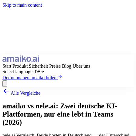
Skip to main content
Start
Produkt
Sicherheit
Preise
Blog
Über uns
Select language
Demo buchen
amaiko holen
Alle Vergleiche
amaiko holen
Demo buchen
amaiko vs nele.ai: Zwei deutsche KI-
Select language
Plattformen, nur eine lebt in Teams
(2026)
nele.ai Vergleich: Beide hosten in Deutschland — der Unterschied: