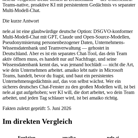
Teams-native, proaktive KI mit persistentem Gedächtnis vs separater
Multi-Modell-Chat.
Die kurze Antwort
nele.ai ist eine glaubwürdige deutsche Option: DSGVO-konformer
Multi-Modell-Chat mit GPT, Claude und Open-Source-Modellen,
Pseudonymisierung personenbezogener Daten, Unternehmens-
Wissensdatenbank und Teamverwaltung — gehostet in
Deutschland. Aber es ist ein separates Chat-Tool, das dein Team
aktiv öffnen muss, es handelt nur auf Nachfrage, und seine
Wissensdatenbank kennt das, was jemand hochlädt — nicht die Art,
wie dein Unternehmen arbeitet. amaiko lebt nativ in Microsoft
Teams, handelt, bevor du fragst, und baut ein persistentes
Unternehmensgedächtnis auf, das von selbst wächst. Wer ein
sicheres deutsches Chat-Fenster zu den großen Modellen will, ist bei
nele.ai gut aufgehoben; wer KI will, die dort arbeitet, wo dein Team
arbeitet, und jeden Tag schlauer wird, ist bei amaiko richtig.
Fakten zuletzt geprüft: 5. Juni 2026
Im direkten Vergleich
Funktion
amaiko
nele.ai