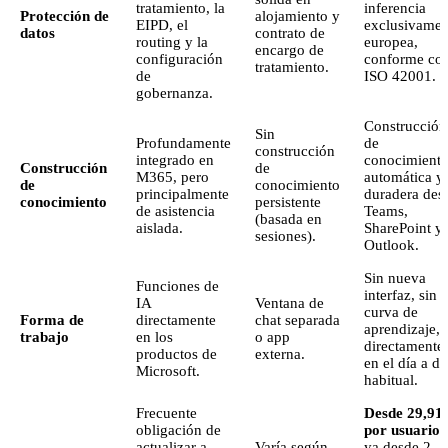
tratamiento, la
inferencia
Protección de
alojamiento y
EIPD, el
exclusivamen
datos
contrato de
routing y la
europea,
encargo de
configuración
conforme co
tratamiento.
de
ISO 42001.
gobernanza.
Construcción
Sin
Profundamente
de
construcción
integrado en
conocimient
Construcción
de
M365, pero
automática y
de
conocimiento
principalmente
duradera des
conocimiento
persistente
de asistencia
Teams,
(basada en
aislada.
SharePoint y
sesiones).
Outlook.
Sin nueva
Funciones de
interfaz, sin
IA
Ventana de
curva de
Forma de
directamente
chat separada
aprendizaje,
trabajo
en los
o app
directamente
productos de
externa.
en el día a dí
Microsoft.
habitual.
Frecuente
Desde 29,91 
obligación de
por usuario
,
actualizar a
Varía según
ya desde 2