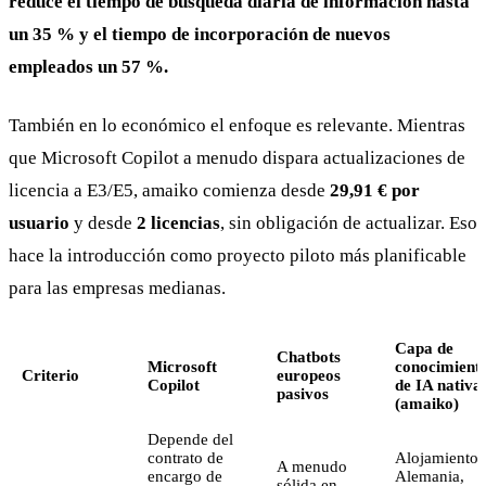
reduce el tiempo de búsqueda diaria de información hasta
un 35 % y el tiempo de incorporación de nuevos
empleados un 57 %.
También en lo económico el enfoque es relevante. Mientras
que Microsoft Copilot a menudo dispara actualizaciones de
licencia a E3/E5, amaiko comienza desde
29,91 € por
usuario
y desde
2 licencias
, sin obligación de actualizar. Eso
hace la introducción como proyecto piloto más planificable
para las empresas medianas.
Capa de
Chatbots
Microsoft
conocimient
Criterio
europeos
Copilot
de IA nativa
pasivos
(amaiko)
Depende del
contrato de
Alojamiento 
A menudo
encargo de
Alemania,
sólida en