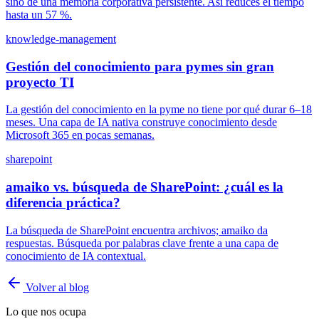
sino de una memoria corporativa persistente. Así reduces el tiempo
hasta un 57 %.
knowledge-management
Gestión del conocimiento para pymes sin gran
proyecto TI
La gestión del conocimiento en la pyme no tiene por qué durar 6–18
meses. Una capa de IA nativa construye conocimiento desde
Microsoft 365 en pocas semanas.
sharepoint
amaiko vs. búsqueda de SharePoint: ¿cuál es la
diferencia práctica?
La búsqueda de SharePoint encuentra archivos; amaiko da
respuestas. Búsqueda por palabras clave frente a una capa de
conocimiento de IA contextual.
Volver al blog
Lo que nos ocupa