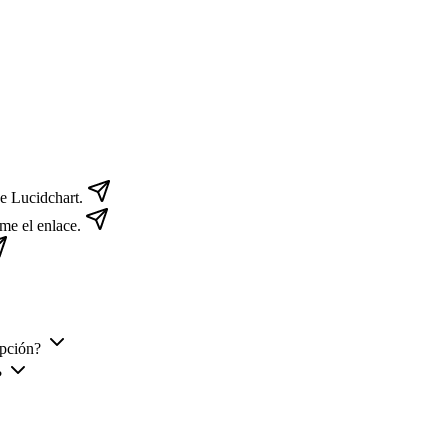
e Lucidchart.
me el enlace.
ipción?
?