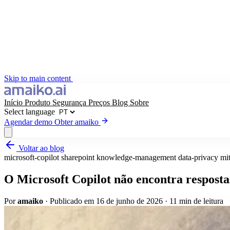
Skip to main content
Início
Produto
Segurança
Preços
Blog
Sobre
Select language
Agendar demo
Obter amaiko
Voltar ao blog
Obter amaiko
Agendar demo
microsoft-copilot
sharepoint
knowledge-management
data-privacy
mit
Select language
O Microsoft Copilot não encontra respost
Por
amaiko
·
Publicado em 16 de junho de 2026
·
11 min de leitura