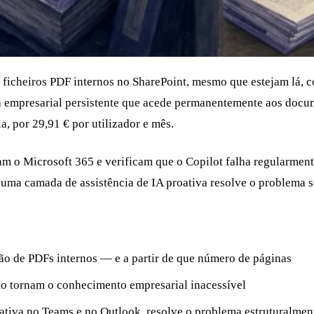
ficheiros PDF internos no SharePoint, mesmo que estejam lá, c
empresarial persistente que acede permanentemente aos docume
 por 29,91 € por utilizador e mês.
ilizam o Microsoft 365 e verificam que o Copilot falha regular
 uma camada de assistência de IA proativa resolve o problema s
ão de PDFs internos — e a partir de que número de páginas
xto tornam o conhecimento empresarial inacessível
tiva no Teams e no Outlook, resolve o problema estruturalmen