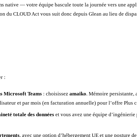
ms native — votre équipe bascule toute la journée vers une appli
ion du CLOUD Act vous suit donc depuis Glean au lieu de disparaî
r :
ans Microsoft Teams
: choisissez
amaiko
. Mémoire persistante, 
sateur et par mois (en facturation annuelle) pour l’offre Plus 
ineté totale des données
et vous avez une équipe d’ingénierie p
artements
, avec une option d’hébergement UE et une posture de 