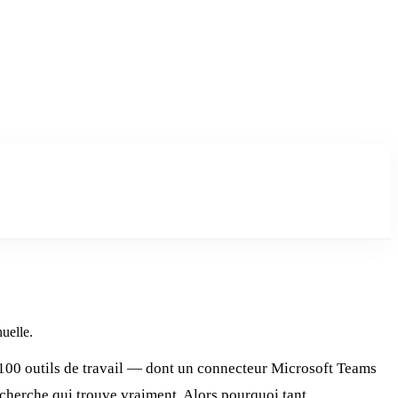
nuelle.
e 100 outils de travail — dont un connecteur Microsoft Teams
echerche qui trouve vraiment. Alors pourquoi tant