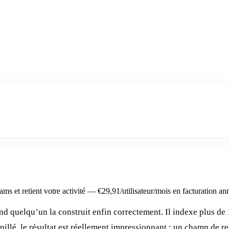
ams et retient votre activité — €29,91/utilisateur/mois en facturation an
and quelqu’un la construit enfin correctement. Il indexe plus d
illé, le résultat est réellement impressionnant : un champ de r