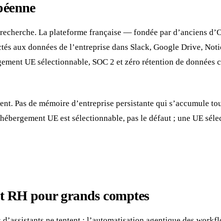
opéenne
 la recherche. La plateforme française — fondée par d’anciens d
ctés aux données de l’entreprise dans Slack, Google Drive, Not
rgement UE sélectionnable, SOC 2 et zéro rétention de données c
quent. Pas de mémoire d’entreprise persistante qui s’accumule t
n d’hébergement UE est sélectionnable, pas le défaut ; une UE sé
et RH pour grands comptes
’assistants ne tentent : l’automatisation agentique des workflo