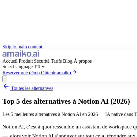
Skip to main content
Accueil
Produit
Sécurité
Tarifs
Blog
À propos
Select language
Réserver une démo
Obtenir amaiko
Toutes les alternatives
Obtenir amaiko
Réserver une démo
Top 5 des alternatives à Notion AI (2026)
Select language
Les 5 meilleures alternatives à Notion AI en 2026 — IA native dans T
Notion AI, c’est à quoi ressemble un assistant de workspace q
—, alors voir Notion AI s’appuyer sur tout cela, répondre aux q