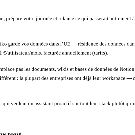
tion, prépare votre journée et relance ce qui passerait autrement 
aiko garde vos données dans l’UE — résidence des données dans
1 €/utilisateur/mois, facturée annuellement (
tarifs
).
mplace pas les documents, wikis et bases de données de Notion,
ifférent : la plupart des entreprises ont déjà leur workspace — c
s qui veulent un assistant proactif sur tout leur stack plutôt 
ur tout