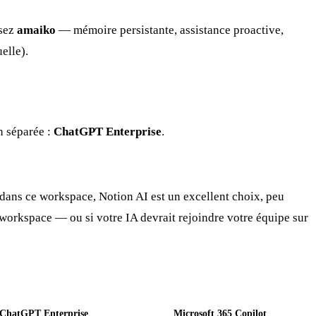
ssez
amaiko
— mémoire persistante, assistance proactive,
elle).
n séparée :
ChatGPT Enterprise
.
d dans ce workspace, Notion AI est un excellent choix, peu
l workspace — ou si votre IA devrait rejoindre votre équipe sur
ChatGPT Enterprise
Microsoft 365 Copilot