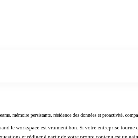
eams, mémoire persistante, résidence des données et proactivité, comp
uand le workspace est vraiment bon. Si votre entreprise tourne
uestions et rédiger à partir de votre propre contenu est un gain