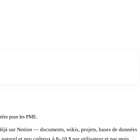
arées pour les PME.
 déjà sur Notion — documents, wikis, projets, bases de données
 naturel et peu coûteux à 8–10 $ par utilisateur et par mois.