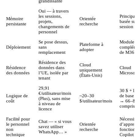
grandissante
Oui — à travers
les sessions,
Principa
Mémoire
Orientée
projets,
basée sur
persistante
recherche
changements de
session
personnel
Se pose dessus,
Module
Plateforme à
Déploiement
sans
complém
adopter
remplacement
de M365
Résidence des
Cloud
Résidence
données dans
Cloud
uniquement
des données
l’UE, isolée par
Microsof
(États-Unis)
tenant
29,91
30 $ + li
€/utilisateur/mois
Logique de
~20–30
de base 
(Plus), sans mise
coût
$/utilisateur/mois
→ 66–87 
à niveau de
compris
licence
Facilité pour
Nécessit
Chat — « si vous
le personnel
Orientée
d’appren
savez utiliser
non
recherche
fonctionn
WhatsApp… »
technique
Copilot