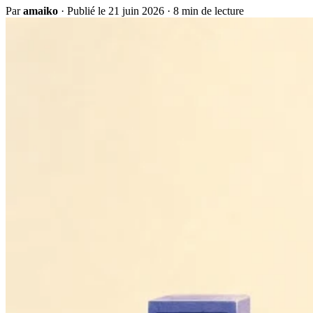
Par
amaiko
·
Publié le 21 juin 2026
·
8 min de lecture