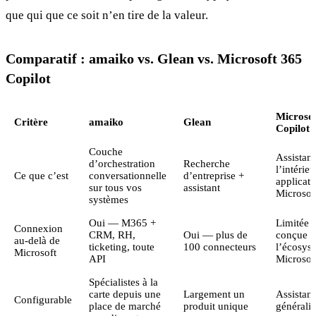
que qui que ce soit n’en tire de la valeur.
Comparatif : amaiko vs. Glean vs. Microsoft 365
Copilot
Microsof
Critère
amaiko
Glean
Copilot
Couche
Assistant
d’orchestration
Recherche
l’intérie
Ce que c’est
conversationnelle
d’entreprise +
applicati
sur tous vos
assistant
Microsof
systèmes
Oui — M365 +
Limitée ;
Connexion
CRM, RH,
Oui — plus de
conçue p
au-delà de
ticketing, toute
100 connecteurs
l’écosys
Microsoft
API
Microsof
Spécialistes à la
carte depuis une
Largement un
Assistant
Configurable
place de marché
produit unique
généralis