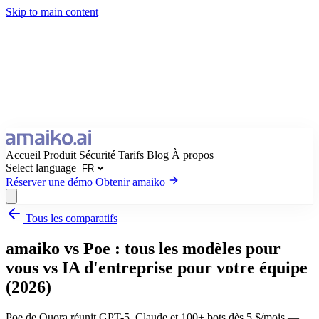
Skip to main content
Accueil
Produit
Sécurité
Tarifs
Blog
À propos
Select language
Réserver une démo
Obtenir amaiko
Tous les comparatifs
Obtenir amaiko
Réserver une démo
amaiko vs Poe : tous les modèles pour
Select language
vous vs IA d'entreprise pour votre équipe
(2026)
Poe de Quora réunit GPT-5, Claude et 100+ bots dès 5 $/mois —