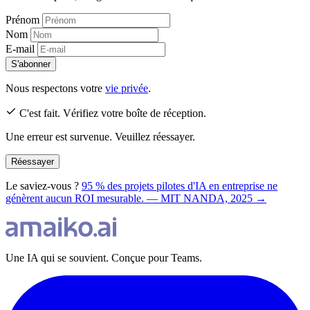
Prénom
Nom
E-mail
S'abonner
Nous respectons votre
vie privée
.
C'est fait. Vérifiez votre boîte de réception.
Une erreur est survenue. Veuillez réessayer.
Réessayer
Le saviez-vous ?
95 % des projets pilotes d'IA en entreprise ne
génèrent aucun ROI mesurable. — MIT NANDA, 2025 →
Une IA qui se souvient. Conçue pour Teams.