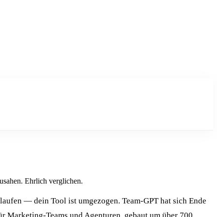
sahen. Ehrlich verglichen.
rlaufen — dein Tool ist umgezogen. Team-GPT hat sich Ende
für Marketing-Teams und Agenturen, gebaut um über 700