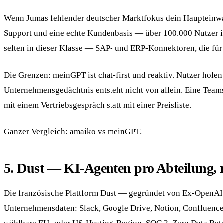
Wenn Jumas fehlender deutscher Marktfokus dein Haupteinwan
Support und eine echte Kundenbasis — über 100.000 Nutzer i
selten in dieser Klasse — SAP- und ERP-Konnektoren, die für
Die Grenzen: meinGPT ist chat-first und reaktiv. Nutzer holen
Unternehmensgedächtnis entsteht nicht von allein. Eine Teams
mit einem Vertriebsgespräch statt mit einer Preisliste.
Ganzer Vergleich:
amaiko vs meinGPT
.
5. Dust — KI-Agenten pro Abteilung, 
Die französische Plattform Dust — gegründet von Ex-OpenAI-
Unternehmensdaten: Slack, Google Drive, Notion, Confluence,
wählbare EU- oder US-Hosting-Region, SOC 2, Zero Data Rete