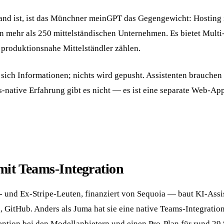
d ist, ist das Münchner meinGPT das Gegengewicht: Hosting i
n mehr als 250 mittelständischen Unternehmen. Es bietet Mul
 produktionsnahe Mittelständler zählen.
 sich Informationen; nichts wird gepusht. Assistenten brauchen
-native Erfahrung gibt es nicht — es ist eine separate Web-Ap
mit Teams-Integration
 und Ex-Stripe-Leuten, finanziert von Sequoia — baut KI-Assi
 GitHub. Anders als Juma hat sie eine native Teams-Integration
ntion bei den Modellanbietern und einen Pro-Plan für rund 29