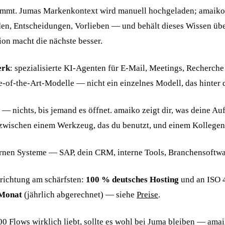
 kommt. Jumas Markenkontext wird manuell hochgeladen; amaiko
nden, Entscheidungen, Vorlieben — und behält dieses Wissen üb
ion macht die nächste besser.
erk
: spezialisierte KI-Agenten für E-Mail, Meetings, Recherch
e-of-the-Art-Modelle — nicht ein einzelnes Modell, das hinter d
 — nichts, bis jemand es öffnet. amaiko zeigt dir, was deine A
zwischen einem Werkzeug, das du benutzt, und einem Kollegen, 
nen Systeme — SAP, dein CRM, interne Tools, Branchensoftware
richtung am schärfsten:
100 % deutsches Hosting
und an ISO 
 Monat
(jährlich abgerechnet) — siehe
Preise
.
 Flows wirklich liebt, sollte es wohl bei Juma bleiben — amaik