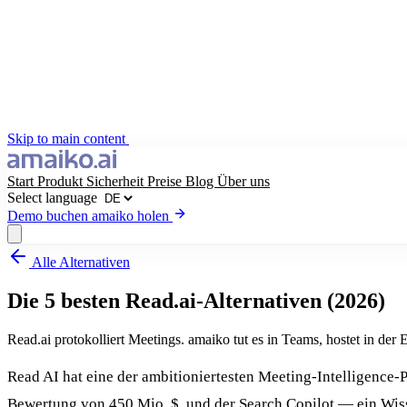
Skip to main content
Start
Produkt
Sicherheit
Preise
Blog
Über uns
Select language
Demo buchen
amaiko holen
Alle Alternativen
amaiko holen
Demo buchen
Die 5 besten Read.ai-Alternativen (2026)
Select language
Read.ai protokolliert Meetings. amaiko tut es in Teams, hostet in der
Read AI hat eine der ambitioniertesten Meeting-Intelligence
Bewertung von 450 Mio. $, und der Search Copilot — ein Wiss