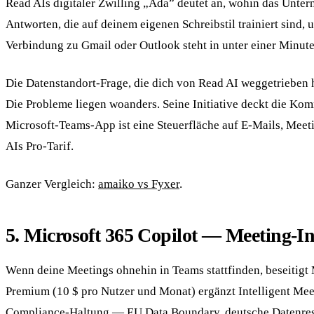
Read AIs digitaler Zwilling „Ada” deutet an, wohin das Unterne
Antworten, die auf deinem eigenen Schreibstil trainiert sind,
Verbindung zu Gmail oder Outlook steht in unter einer Minute
Die Datenstandort-Frage, die dich von Read AI weggetrieben 
Die Probleme liegen woanders. Seine Initiative deckt die Ko
Microsoft-Teams-App ist eine Steuerfläche auf E-Mails, Meet
AIs Pro-Tarif.
Ganzer Vergleich:
amaiko vs Fyxer
.
5. Microsoft 365 Copilot — Meeting-In
Wenn deine Meetings ohnehin in Teams stattfinden, beseitigt
Premium (10 $ pro Nutzer und Monat) ergänzt Intelligent Meet
Compliance-Haltung — EU Data Boundary, deutsche Datenreside