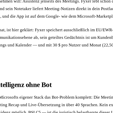
hmen will: Assistenz jenseits des Meetings. Fyxer lebt schon do
 und sein Notetaker liefert Meeting-Notizen direkt in dein Postf
, und die App ist auf dem Google- wie dem Microsoft-Marketpla
hat, ist hier geklärt: Fyxer speichert ausschließlich im EU/E
mmunikationsebene ab, sein geteiltes Gedächtnis ist um Kunden
ings und Kalender — und mit 30 $ pro Nutzer und Monat (22,50
telligenz ohne Bot
 Microsofts eigener Stack das Bot-Problem komplett: Die Meeti
ing Recap und Live-Übersetzung in über 40 Sprachen. Kein exte
nz möglich, BSI C5 — ist die juristisch belastbarste dieser L