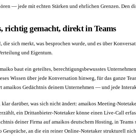
gehören — jede mit echten Stärken und ehrlichen Grenzen. Den di
richtig gemacht, direkt in Teams
KI, die sich merkt, was besprochen wurde, und es über Konvers
Verteilung und Eigentum.
amaiko baut ein geteiltes, berechtigungsbewusstes Unternehmen
ieses Wissen über jede Konversation hinweg, für das ganze Te
ört amaikos Gedächtnis deinem Unternehmen — und jede Interakt
 klar darüber, was sich nicht ändert: amaikos Meeting-Notetaker
erzählt, ein Drittanbieter-Notetaker könne einen Live-Call erfa
chtnis deiner Firma auf amaikos deutschem Hosting, in Teams s
 Gespräche, an die ein reiner Online-Notetaker strukturell ni