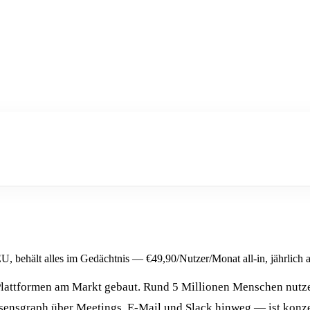
 EU, behält alles im Gedächtnis — €49,90/Nutzer/Monat all-in, jährlich 
-Plattformen am Markt gebaut. Rund 5 Millionen Menschen nutze
ensgraph über Meetings, E-Mail und Slack hinweg — ist konzept