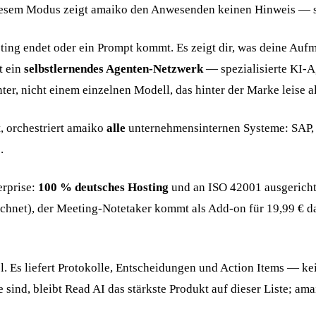
esem Modus zeigt amaiko den Anwesenden keinen Hinweis — sie z
eeting endet oder ein Prompt kommt. Es zeigt dir, was deine Auf
t ein
selbstlernendes Agenten-Netzwerk
— spezialisierte KI-A
, nicht einem einzelnen Modell, das hinter der Marke leise al
, orchestriert amaiko
alle
unternehmensinternen Systeme: SAP, 
.
erprise:
100 % deutsches Hosting
und an ISO 42001 ausgerich
echnet), der Meeting-Notetaker kommt als Add-on für 19,99 €
l. Es liefert Protokolle, Entscheidungen und Action Items — ke
nd, bleibt Read AI das stärkste Produkt auf dieser Liste; amaik