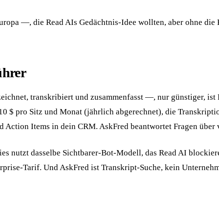
opa —, die Read AIs Gedächtnis-Idee wollten, aber ohne die R
ührer
eichnet, transkribiert und zusammenfasst —, nur günstiger, ist 
 10 $ pro Sitz und Monat (jährlich abgerechnet), die Transkript
nd Action Items in dein CRM. AskFred beantwortet Fragen über
ies nutzt dasselbe Sichtbarer-Bot-Modell, das Read AI blockier
rprise-Tarif. Und AskFred ist Transkript-Suche, kein Unterneh