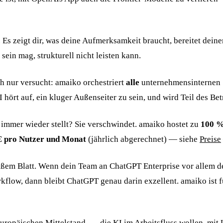
. Es zeigt dir, was deine Aufmerksamkeit braucht, bereitet dei
sein mag, strukturell nicht leisten kann.
uch nur versucht: amaiko orchestriert
alle
unternehmensinternen 
 hört auf, ein kluger Außenseiter zu sein, und wird Teil des Bet
immer wieder stellt? Sie verschwindet. amaiko hostet zu
100 %
€ pro Nutzer und Monat
(jährlich abgerechnet) — siehe
Preise
eißem Blatt. Wenn dein Team an ChatGPT Enterprise vor allem de
flow, dann bleibt ChatGPT genau darin exzellent. amaiko ist f
opäischen Mittelstand —, die KI im Arbeitsfluss wollen, mit 