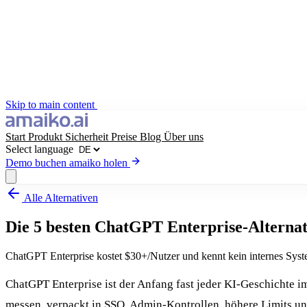
Skip to main content
Start
Produkt
Sicherheit
Preise
Blog
Über uns
Select language
Demo buchen
amaiko holen
Alle Alternativen
amaiko holen
Demo buchen
Die 5 besten ChatGPT Enterprise-Alternat
Select language
ChatGPT Enterprise kostet $30+/Nutzer und kennt kein internes Syst
ChatGPT Enterprise ist der Anfang fast jeder KI-Geschichte im
messen, verpackt in SSO, Admin-Kontrollen, höhere Limits un