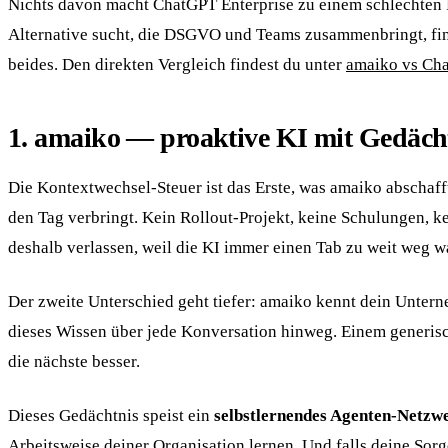
Nichts davon macht ChatGPT Enterprise zu einem schlechten Pr
Alternative sucht, die DSGVO und Teams zusammenbringt, find
beides. Den direkten Vergleich findest du unter
amaiko vs Cha
1. amaiko — proaktive KI mit Gedächt
Die Kontextwechsel-Steuer ist das Erste, was amaiko abschaff
den Tag verbringt. Kein Rollout-Projekt, keine Schulungen, k
deshalb verlassen, weil die KI immer einen Tab zu weit weg w
Der zweite Unterschied geht tiefer: amaiko kennt dein Unter
dieses Wissen über jede Konversation hinweg. Einem generisch
die nächste besser.
Dieses Gedächtnis speist ein
selbstlernendes Agenten-Netzw
Arbeitsweise deiner Organisation lernen. Und falls deine Sorg