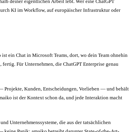
halb deiner eigentlichen Arbeit lebt. Wer eine ChatGPT
urch KI im Workflow, auf europäischer Infrastruktur oder
 ist ein Chat in Microsoft Teams, dort, wo dein Team ohnehin
n, fertig. Für Unternehmen, die ChatGPT Enterprise genau
— Projekte, Kunden, Entscheidungen, Vorlieben — und behält
maiko ist der Kontext schon da, und jede Interaktion macht
e und Unternehmenssysteme, die aus der tatsächlichen
— keine Panik: amaiko betreibt darunter State-of-the-Art-