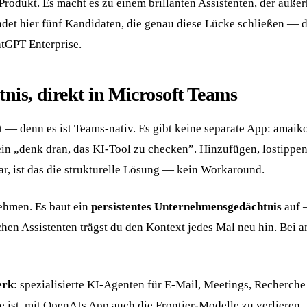
odukt. Es macht es zu einem brillanten Assistenten, der außer
et hier fünf Kandidaten, die genau diese Lücke schließen — d
tGPT Enterprise
.
nis, direkt in Microsoft Teams
t — denn es ist Teams-nativ. Es gibt keine separate App: amaiko
ein „denk dran, das KI-Tool zu checken”. Hinzufügen, lostippe
ar, ist das die strukturelle Lösung — kein Workaround.
nehmen. Es baut ein
persistentes Unternehmensgedächtnis
auf 
en Assistenten trägst du den Kontext jedes Mal neu hin. Bei a
erk
: spezialisierte KI-Agenten für E-Mail, Meetings, Recherch
e ist, mit OpenAIs App auch die Frontier-Modelle zu verlieren 