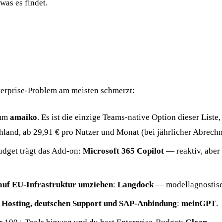
was es findet.
terprise-Problem am meisten schmerzt:
imm
amaiko
. Es ist die einzige Teams-native Option dieser List
hland, ab 29,91 € pro Nutzer und Monat (bei jährlicher Abrech
dget trägt das Add-on:
Microsoft 365 Copilot
— reaktiv, aber
 auf EU-Infrastruktur umziehen
:
Langdock
— modellagnostisc
hes Hosting, deutschen Support und SAP-Anbindung
:
meinGPT
.