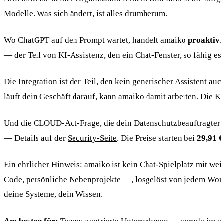
Modelle. Was sich ändert, ist alles drumherum.
Wo ChatGPT auf den Prompt wartet, handelt amaiko
proaktiv
— der Teil von KI-Assistenz, den ein Chat-Fenster, so fähig es 
Die Integration ist der Teil, den kein generischer Assistent a
läuft dein Geschäft darauf, kann amaiko damit arbeiten. Die KI
Und die CLOUD-Act-Frage, die dein Datenschutzbeauftragter 
— Details auf der
Security-Seite
. Die Preise starten bei
29,91 
Ein ehrlicher Hinweis: amaiko ist kein Chat-Spielplatz mit w
Code, persönliche Nebenprojekte —, losgelöst von jedem Work
deine Systeme, dein Wissen.
Am besten für:
Teams-zentrierte Unternehmen — gerade im eur