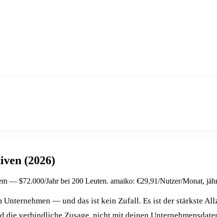
iven (2026)
em — $72.000/Jahr bei 200 Leuten. amaiko: €29,91/Nutzer/Monat, jähr
 Unternehmen — und das ist kein Zufall. Es ist der stärkste Al
d die verbindliche Zusage, nicht mit deinen Unternehmensdaten