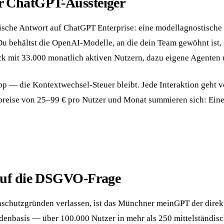
r ChatGPT-Aussteiger
päische Antwort auf ChatGPT Enterprise: eine modellagnostisc
 behältst die OpenAI-Modelle, an die dein Team gewöhnt ist, u
ck mit 33.000 monatlich aktiven Nutzern, dazu eigene Agenten
App — die Kontextwechsel-Steuer bleibt. Jede Interaktion geht 
zpreise von 25–99 € pro Nutzer und Monat summieren sich: Ein
auf die DSGVO-Frage
nschutzgründen verlassen, ist das Münchner meinGPT der direkt
ndenbasis — über 100.000 Nutzer in mehr als 250 mittelständis