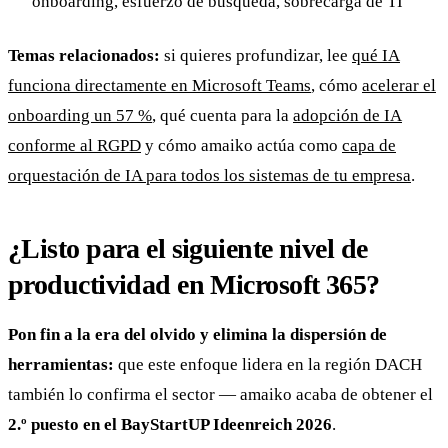
onboarding, esfuerzo de búsqueda, sobrecarga de TI
Temas relacionados:
si quieres profundizar, lee
qué IA
funciona directamente en Microsoft Teams
, cómo
acelerar el
onboarding un 57 %
, qué cuenta para la
adopción de IA
conforme al RGPD
y cómo amaiko actúa como
capa de
orquestación de IA para todos los sistemas de tu empresa
.
¿Listo para el siguiente nivel de
productividad en Microsoft 365?
Pon fin a la era del olvido y elimina la dispersión de
herramientas:
que este enfoque lidera en la región DACH
también lo confirma el sector — amaiko acaba de obtener el
2.º puesto en el BayStartUP Ideenreich 2026
.