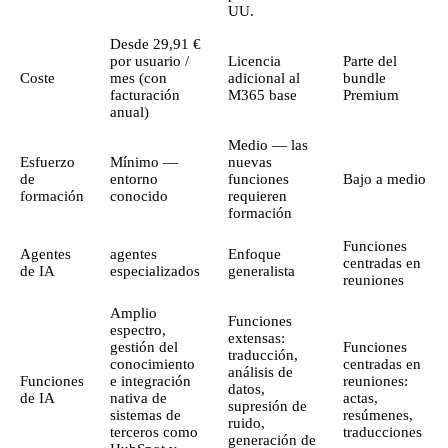
UU.
Desde 29,91 €
por usuario /
Licencia
Parte del
Coste
mes (con
adicional al
bundle
facturación
M365 base
Premium
anual)
Medio — las
Esfuerzo
Mínimo —
nuevas
de
entorno
funciones
Bajo a medio
formación
conocido
requieren
formación
Funciones
Agentes
agentes
Enfoque
centradas en
de IA
especializados
generalista
reuniones
Amplio
Funciones
espectro,
extensas:
gestión del
Funciones
traducción,
conocimiento
centradas en
análisis de
Funciones
e integración
reuniones:
datos,
de IA
nativa de
actas,
supresión de
sistemas de
resúmenes,
ruido,
terceros como
traducciones
generación de