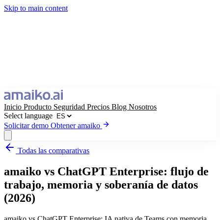
Skip to main content
Inicio
Producto
Seguridad
Precios
Blog
Nosotros
Select language
Solicitar demo
Obtener amaiko
Todas las comparativas
Obtener amaiko
Solicitar demo
amaiko vs ChatGPT Enterprise: flujo de
Select language
trabajo, memoria y soberanía de datos
(2026)
amaiko vs ChatGPT Enterprise: IA nativa de Teams con memoria