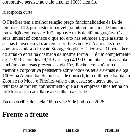
corporativa persistente e alojamento 100% alemão.
A resposta curta
O Fireflies tem a melhor relação preço-funcionalidades da IA de
reuniões: 10 $ por posto, um nível gratuito genuinamente funcional,
transcrição em mais de 100 línguas e mais de 40 integrações. Os
seus limites: só conhece o que foi dito nas reuniões a que assistiu, e
as tuas transcrições ficam em servidores nos EUA a menos que
compres o add-on Private Storage do plano Enterprise. O notetaker
do amaiko entra na chamada da mesma forma — é um complemento
de 19,99 € além dos 29,91 €, ou seja 49,90 € no total — mas capta
também conversas presenciais via Hey Pocket, constrói uma
memória corporativa persistente sobre todos os teus sistemas e aloja
100% na Alemanha. Se precisas de transcrição multilingue barata no
Zoom e no Meet, o Fireflies vale o que custa; se queres que as
reuniões se tornem conhecimento que a tua empresa ainda tenha no
próximo ano, o amaiko é a escolha mais forte.
Factos verificados pela última vez: 5 de junho de 2026
Frente a frente
Função
amaiko
Fireflies