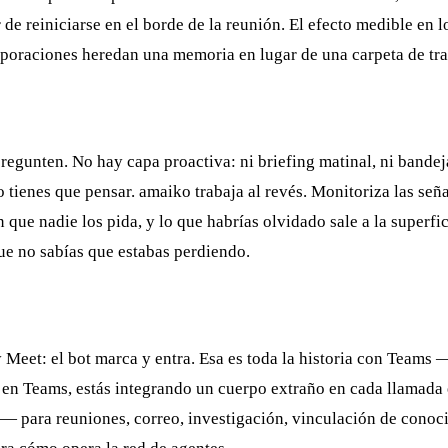
 de reiniciarse en el borde de la reunión. El efecto medible e
poraciones heredan una memoria en lugar de una carpeta de tra
pregunten. No hay capa proactiva: ni briefing matinal, ni bande
tienes que pensar. amaiko trabaja al revés. Monitoriza las señal
n que nadie los pida, y lo que habrías olvidado sale a la superfi
ue no sabías que estabas perdiendo.
eet: el bot marca y entra. Esa es toda la historia con Teams — s
 en Teams, estás integrando un cuerpo extraño en cada llamada e
 — para reuniones, correo, investigación, vinculación de cono