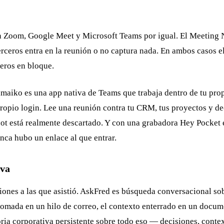
en Zoom, Google Meet y Microsoft Teams por igual. El Meeting 
 terceros entra en la reunión o no captura nada. En ambos casos
eros en bloque.
maiko es una app nativa de Teams que trabaja dentro de tu propi
propio login. Lee una reunión contra tu CRM, tus proyectos y de
 bot está realmente descartado. Y con una grabadora Hey Pocke
nca hubo un enlace al que entrar.
iva
uniones a las que asistió. AskFred es búsqueda conversacional s
tomada en un hilo de correo, el contexto enterrado en un docu
ia corporativa persistente sobre todo eso — decisiones, contex