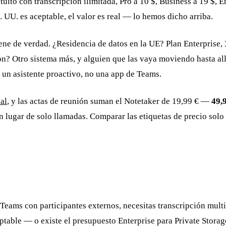
tuito con transcripción ilimitada, Pro a 10 $, Business a 19 $, E
 UU. es aceptable, el valor es real — lo hemos dicho arriba.
ene de verdad. ¿Residencia de datos en la UE? Plan Enterprise,
ron? Otro sistema más, y alguien que las vaya moviendo hasta al
un asistente proactivo, no una app de Teams.
al
, y las actas de reunión suman el Notetaker de 19,99 € —
49,9
 lugar de solo llamadas. Comparar las etiquetas de precio solo 
Teams con participantes externos, necesitas transcripción multi
table — o existe el presupuesto Enterprise para Private Storag