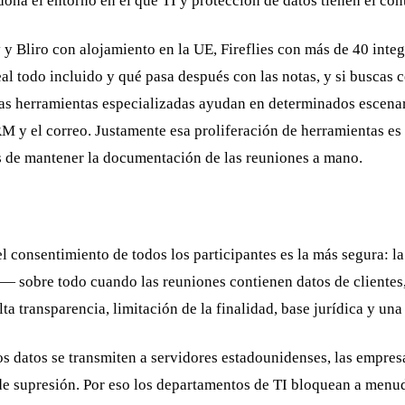
na el entorno en el que TI y protección de datos tienen el cont
v y Bliro con alojamiento en la UE, Fireflies con más de 40 int
eal todo incluido y qué pasa después con las notas, y si buscas
stas herramientas especializadas ayudan en determinados escena
M y el correo. Justamente esa proliferación de herramientas es
s de mantener la documentación de las reuniones a mano.
 el consentimiento de todos los participantes es la más segura:
— sobre todo cuando las reuniones contienen datos de clientes
alta transparencia, limitación de la finalidad, base jurídica y u
os datos se transmiten a servidores estadounidenses, las empresa
s de supresión. Por eso los departamentos de TI bloquean a menu