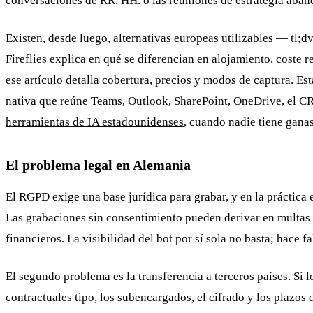
conversaciones de RR. HH. o las reuniones de estrategia abando
Existen, desde luego, alternativas europeas utilizables — tl;d
Fireflies
explica en qué se diferencian en alojamiento, coste r
ese artículo detalla cobertura, precios y modos de captura. E
nativa que reúne Teams, Outlook, SharePoint, OneDrive, el CR
herramientas de IA estadounidenses
, cuando nadie tiene gana
El problema legal en Alemania
El RGPD exige una base jurídica para grabar, y en la práctica
Las grabaciones sin consentimiento pueden derivar en multas 
financieros. La visibilidad del bot por sí sola no basta; hace f
El segundo problema es la transferencia a terceros países. Si l
contractuales tipo, los subencargados, el cifrado y los plazo