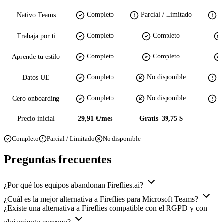
Completo
Parcial / Limitado
P
Nativo Teams
Completo
Completo
Trabaja por ti
Completo
Completo
Aprende tu estilo
Completo
No disponible
P
Datos UE
Completo
No disponible
P
Cero onboarding
Precio inicial
29,91 €/mes
Gratis–39,75 $
Completo
Parcial / Limitado
No disponible
Preguntas frecuentes
¿Por qué los equipos abandonan Fireflies.ai?
¿Cuál es la mejor alternativa a Fireflies para Microsoft Teams?
¿Existe una alternativa a Fireflies compatible con el RGPD y con
alojamiento europeo?