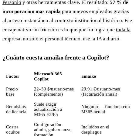
Personio
y otras herramientas clave. El resultado:
57 % de
incorporación más rápida
para nuevos empleados gracias
al acceso instantáneo al contexto institucional histórico. Ese
encaje nativo sin fricción es lo que por fin logra que
toda la
empresa, no solo el personal técnico, use la IA a diario
.
¿Cuánto cuesta amaiko frente a Copilot?
Microsoft 365
Factor
amaiko
Copilot
Precio
22–30 $/usuario/mes
29,91 €/usuario/mes
base
(complemento)
(facturación anual)
Suele exigir
Requisitos
Ninguno — funciona con
actualización a
de licencia
M365 actual
M365 E3/E5
Configuración
Costes
Incluidos en el
admin, gobernanza,
ocultos
despliegue
formación