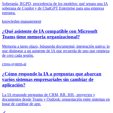
Soberanía, RGPD, procedencia de los modelos: qué separa una IA
soberana de Copilot y de ChatGPT Enterprise para una empresa
europea.
knowledge-management
¿Qué asistente de IA compatible con Microsoft
Teams tiene memoria organizacional?
Memoria a largo plazo, búsqueda documental, integración nativa: lo
que distingue a un asistente de IA que recuerda de uno que empieza
de cero cada sesión.
cross-system-ai
¿Cómo responde la IA a preguntas que abarcan
varios sistemas empresariales sin cambiar de
aplicación?
La IA responde preguntas de CRM, RR. HH., proyectos y
documentos desde Teams y Outlook: orquestación entre sistemas en
lugar de cambiar de app.