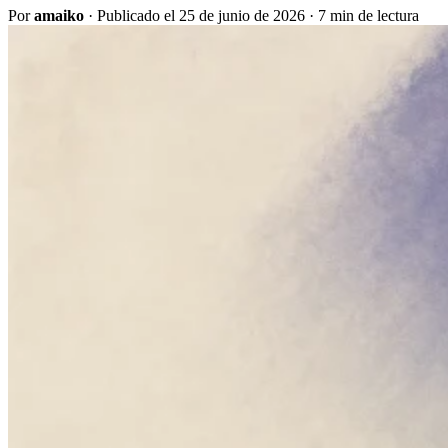
Por
amaiko
·
Publicado el 25 de junio de 2026
·
7 min de lectura