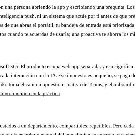
on una persona abriendo la app y escribiendo una pregunta. Los
nteligencia push, ni un sistema que actúe por ti antes de que pr
s de que abras el portátil, tu bandeja de entrada está priorizad
utos cuando te acuerdas de usarla; una proactiva te ahorra los 
ft 365. El producto es una web app separada, y eso significa u
cada interacción con la IA. Ese impuesto es pequeño, se paga de
ko toma el camino opuesto: es nativa de Teams, y el onboarding
cómo funciona en la práctica
.
ustados a un departamento, compartibles, repetibles. Pero cada
o al día es trabajo manual del que alguien se encarga para si