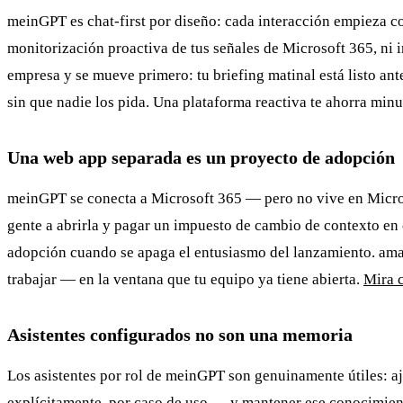
meinGPT es chat-first por diseño: cada interacción empieza c
monitorización proactiva de tus señales de Microsoft 365, ni i
empresa y se mueve primero: tu briefing matinal está listo ante
sin que nadie los pida. Una plataforma reactiva te ahorra min
Una web app separada es un proyecto de adopción
meinGPT se conecta a Microsoft 365 — pero no vive en Microso
gente a abrirla y pagar un impuesto de cambio de contexto en 
adopción cuando se apaga el entusiasmo del lanzamiento. amai
trabajar — en la ventana que tu equipo ya tiene abierta.
Mira 
Asistentes configurados no son una memoria
Los asistentes por rol de meinGPT son genuinamente útiles: aj
explícitamente, por caso de uso — y mantener ese conocimient