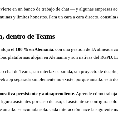
ierte en un banco de trabajo de chat — y algunas empresas acab
uinas y límites honestos. Para un cara a cara directo, consulta
a, dentro de Teams
 aloja el
100 % en Alemania
, con una gestión de IA alineada c
s plataformas alojan en Alemania y son nativas del RGPD. Lo
ico chat de Teams, sin interfaz separada, sin proyecto de despli
eb app separada simplemente no existe, porque amaiko está don
rativa persistente y autoaprendiente
. Aprende cómo trabaja
gura asistentes por caso de uso; el asistente se configura sol
e amaiko se acumula sola: cada interacción hace la siguiente má