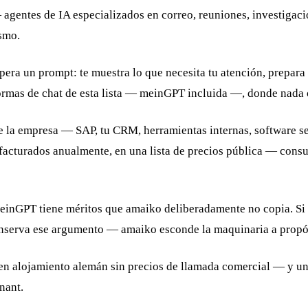
agentes de IA especializados en correo, reuniones, investigac
ismo.
spera un prompt: te muestra lo que necesita tu atención, prepara
aformas de chat de esta lista — meinGPT incluida —, donde nada 
e la empresa — SAP, tu CRM, herramientas internas, software sec
 facturados anualmente, en una lista de precios pública — cons
einGPT tiene méritos que amaiko deliberadamente no copia. Si 
serva ese argumento — amaiko esconde la maquinaria a propósi
 alojamiento alemán sin precios de llamada comercial — y una
nant.