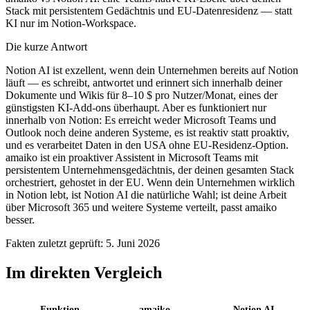
Stack mit persistentem Gedächtnis und EU-Datenresidenz — statt
KI nur im Notion-Workspace.
Die kurze Antwort
Notion AI ist exzellent, wenn dein Unternehmen bereits auf Notion
läuft — es schreibt, antwortet und erinnert sich innerhalb deiner
Dokumente und Wikis für 8–10 $ pro Nutzer/Monat, eines der
günstigsten KI-Add-ons überhaupt. Aber es funktioniert nur
innerhalb von Notion: Es erreicht weder Microsoft Teams und
Outlook noch deine anderen Systeme, es ist reaktiv statt proaktiv,
und es verarbeitet Daten in den USA ohne EU-Residenz-Option.
amaiko ist ein proaktiver Assistent in Microsoft Teams mit
persistentem Unternehmensgedächtnis, der deinen gesamten Stack
orchestriert, gehostet in der EU. Wenn dein Unternehmen wirklich
in Notion lebt, ist Notion AI die natürliche Wahl; ist deine Arbeit
über Microsoft 365 und weitere Systeme verteilt, passt amaiko
besser.
Fakten zuletzt geprüft: 5. Juni 2026
Im direkten Vergleich
Funktion
amaiko
Notion AI