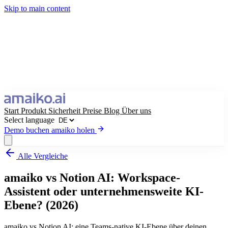
Skip to main content
Start
Produkt
Sicherheit
Preise
Blog
Über uns
Select language
Demo buchen
amaiko holen
Alle Vergleiche
amaiko holen
Demo buchen
amaiko vs Notion AI: Workspace-
Select language
Assistent oder unternehmensweite KI-
Ebene? (2026)
amaiko vs Notion AI: eine Teams-native KI-Ebene über deinen