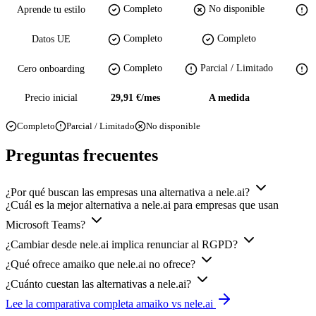
Completo
No disponible
P
Aprende tu estilo
Completo
Completo
Datos UE
Completo
Parcial / Limitado
P
Cero onboarding
Precio inicial
29,91 €/mes
A medida
Completo
Parcial / Limitado
No disponible
Preguntas frecuentes
¿Por qué buscan las empresas una alternativa a nele.ai?
¿Cuál es la mejor alternativa a nele.ai para empresas que usan
Microsoft Teams?
¿Cambiar desde nele.ai implica renunciar al RGPD?
¿Qué ofrece amaiko que nele.ai no ofrece?
¿Cuánto cuestan las alternativas a nele.ai?
Lee la comparativa completa amaiko vs nele.ai